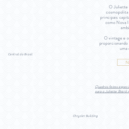
O Juliette
cosmopolita
principais capi
como Nova Io
ambi
O vintage e o
proporcionando 
uma 
Central do Brasil
N
Quadros feitos espec
para o Juliette Bistrô
Chrysler Building