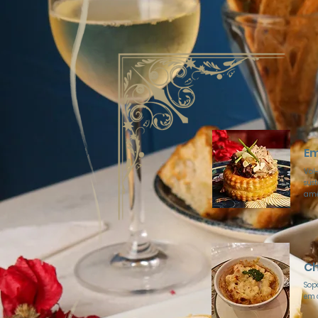
Em
Vol
sus
am
Ch
Sop
em 