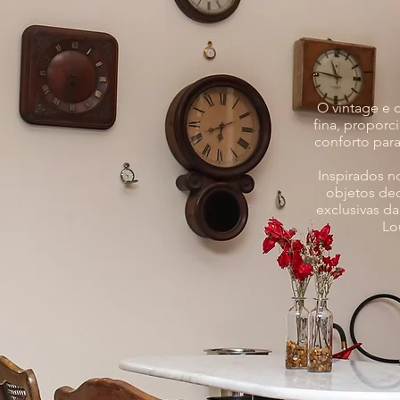
O vintage e 
fina, proporc
conforto par
Inspirados n
objetos de
exclusivas da
Lo