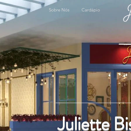
Sobre Nós
Cardápio
Juliette B