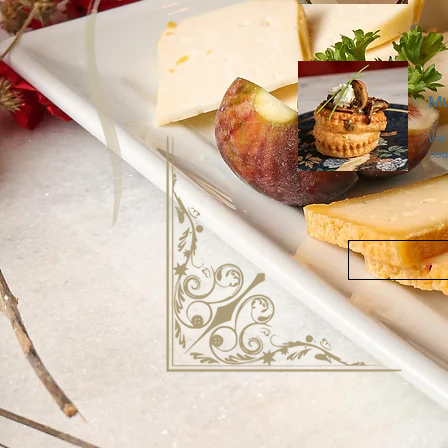
Mu
Vol
bou